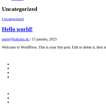
Uncategorized
Uncategorized
Hello world!
peter@kokolus.sk
/
15 januára, 2025
Welcome to WordPress. This is your first post. Edit or delete it, then st
Navigácia
Domov
Kniha
Výsledky
Prehlad
Podpora
Kontakt
Lokátor
Drogová rehabilitácia