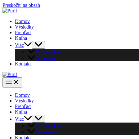
Preskočiť na obsah
Domov
Výsledky
Prehľad
Kniha
Viac
Vydavateľstvo
O autorovi
Kontakt
Domov
Výsledky
Prehľad
Kniha
Viac
Vydavateľstvo
O autorovi
Kontakt